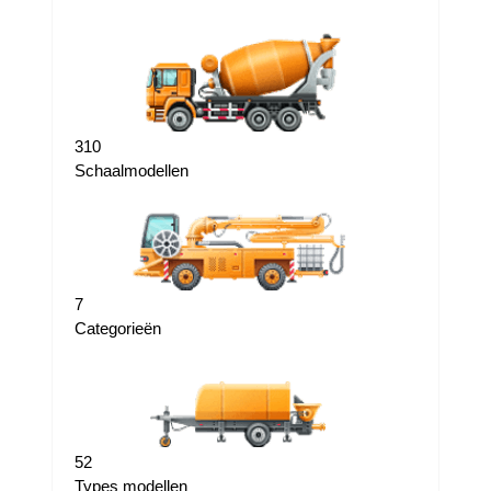
310
Schaalmodellen
7
Categorieën
52
Types modellen