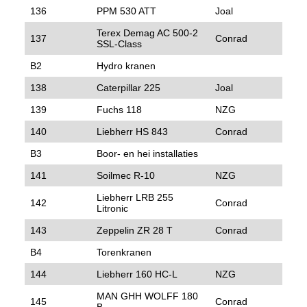
136
PPM 530 ATT
Joal
Terex Demag AC 500-2
137
Conrad
SSL-Class
B2
Hydro kranen
138
Caterpillar 225
Joal
139
Fuchs 118
NZG
140
Liebherr HS 843
Conrad
B3
Boor- en hei installaties
141
Soilmec R-10
NZG
Liebherr LRB 255
142
Conrad
Litronic
143
Zeppelin ZR 28 T
Conrad
B4
Torenkranen
144
Liebherr 160 HC-L
NZG
MAN GHH WOLFF 180
145
Conrad
B