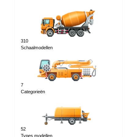
310
Schaalmodellen
7
Categorieën
52
Types modellen